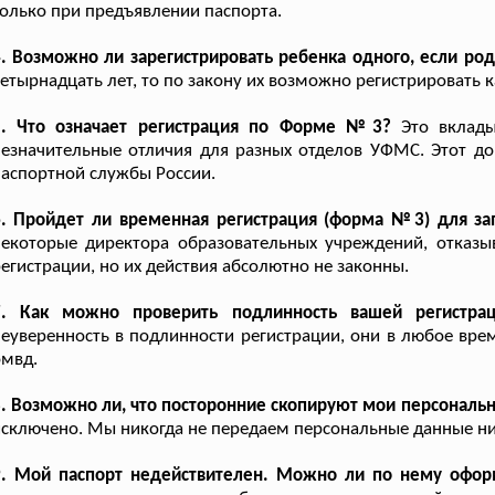
олько при предъявлении паспорта.
. Возможно ли зарегистрировать ребенка одного, если ро
етырнадцать лет, то по закону их возможно регистрировать к
5. Что означает регистрация по Форме №3?
Это вклады
езначительные отличия для разных отделов УФМС. Этот до
аспортной службы России.
6. Пройдет ли временная регистрация (форма №3) для зап
некоторые директора образовательных учреждений, отказ
егистрации, но их действия абсолютно не законны.
7. Как можно проверить подлинность вашей регистра
еуверенность в подлинности регистрации, они в любое вре
омвд.
. Возможно ли, что посторонние скопируют мои персональ
сключено. Мы никогда не передаем персональные данные н
9. Мой паспорт недействителен. Можно ли по нему офор