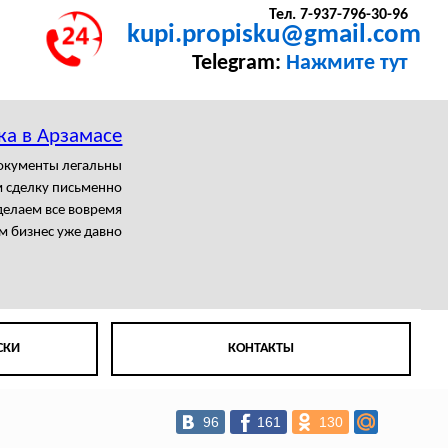
Тел. 7-937-796-30-96
kupi.propisku@gmail.com
Telegram:
Нажмите тут
ка в Арзамасе
документы легальны
 сделку письменно
елаем все вовремя
м бизнес уже давно
СКИ
КОНТАКТЫ
96
161
130