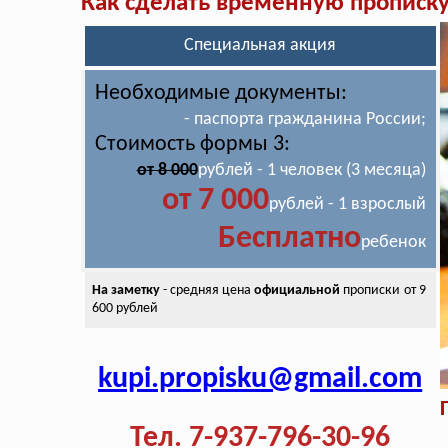
Как сделать временную прописк
Специальная акция
Необходимые документы:
- паспорта гражданина России;
Стоимость формы 3:
от 8 000
рублей - 1 человек (3 месяца)
от 7 000
рублей - 1 взрослый
Бесплатно
ребенок
На заметку
- средняя цена
официальной
прописки от 9
600 рублей
kupi.propisku@gmail.com
Тел. 7-937-796-30-96