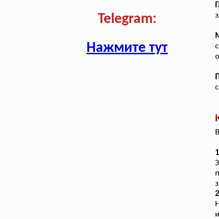
Г
з
Telegram:
Нажмите тут
с
о
с
В
1
з
Н
и